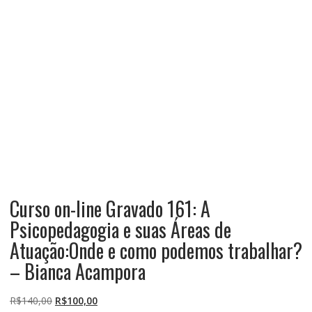
Curso on-line Gravado 161: A
Psicopedagogia e suas Áreas de
Atuação:Onde e como podemos trabalhar?
– Bianca Acampora
O
O
R$
140,00
R$
100,00