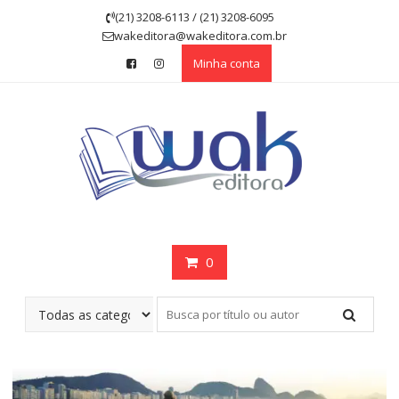
Skip
(21) 3208-6113 / (21) 3208-6095
to
wakeditora@wakeditora.com.br
content
Minha conta
0