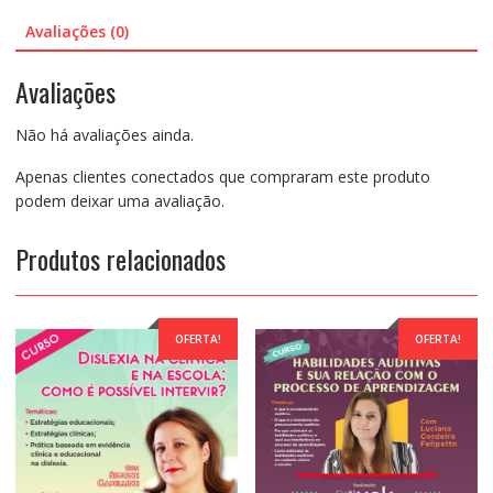
Psicopedagogia
Avaliações (0)
e
suas
Avaliações
Áreas
de
Não há avaliações ainda.
Atuação:Onde
e
Apenas clientes conectados que compraram este produto
como
podem deixar uma avaliação.
podemos
trabalhar?
Produtos relacionados
-
Bianca
Acampora
quantidade
OFERTA!
OFERTA!