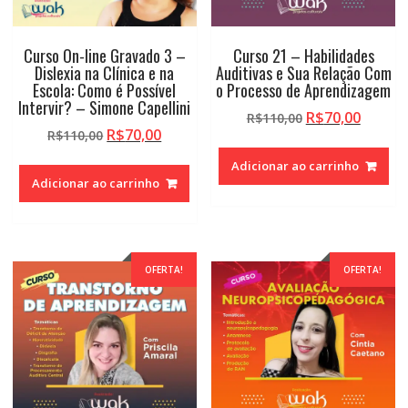
Curso On-line Gravado 3 –
Curso 21 – Habilidades
Dislexia na Clínica e na
Auditivas e Sua Relação Com
Escola: Como é Possível
o Processo de Aprendizagem
Intervir? – Simone Capellini
O
O
R$
70,00
R$
110,00
O
O
R$
70,00
R$
110,00
preço
preço
preço
preço
original
atual
Adicionar ao carrinho
original
atual
era:
é:
Adicionar ao carrinho
era:
é:
R$110,00.
R$70,0
R$110,00.
R$70,00.
OFERTA!
OFERTA!