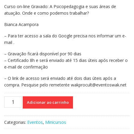
preço
preço
Curso on-line Gravado: A Psicopedagogia e suas áreas de
original
atual
atuação. Onde e como podemos trabalhar?
era:
é:
R$140,00.
R$100,00.
Bianca Acampora
– Para ter acesso a sala do Google precisa nos informar um e-
mail .
– Gravação ficará disponível por 90 dias
– Certificado 8h e será enviado até 15 dias úteis após receber o
e-mail de confirmação
– O link de acesso será enviado até dois dias úteis após a
compra. Pesquise pelo remetente wakprocult@eventoswak.net
Curso
Adicionar ao carrinho
on-
line
Gravado
Categorias:
Eventos
,
Minicursos
161:
A