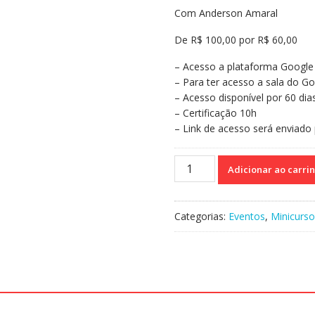
era:
é:
Com Anderson Amaral
R$110,00.
R$70,00.
De R$ 100,00 por R$ 60,00
– Acesso a plataforma Google 
– Para ter acesso a sala do Go
– Acesso disponível por 60 dia
– Certificação 10h
– Link de acesso será enviado 
Curso
Adicionar ao carri
63-
Jogos
Cognitivos
Categorias:
Eventos
,
Minicurso
e
Motores
:Um
Olhar
Multidisciplinar
quantidade