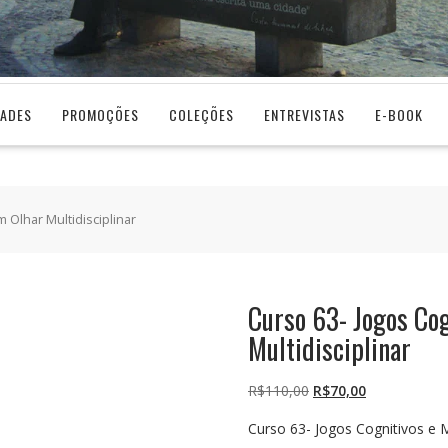
DADES
PROMOÇÕES
COLEÇÕES
ENTREVISTAS
E-BOOK
 Olhar Multidisciplinar
Curso 63- Jogos Co
Multidisciplinar
O
O
R$
110,00
R$
70,00
preço
preço
Curso 63- Jogos Cognitivos e M
original
atual