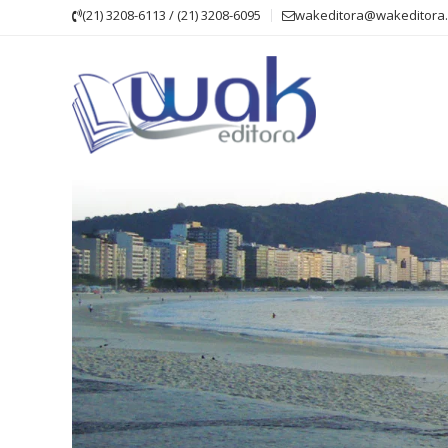
Skip
(21) 3208-6113 / (21) 3208-6095
wakeditora@wakeditora.
to
content