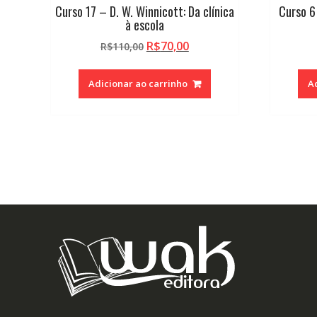
Curso 17 – D. W. Winnicott: Da clínica
Curso 6
à escola
O
O
R$
70,00
R$
110,00
preço
preço
original
atual
Adicionar ao carrinho
A
era:
é:
R$110,00.
R$70,00.