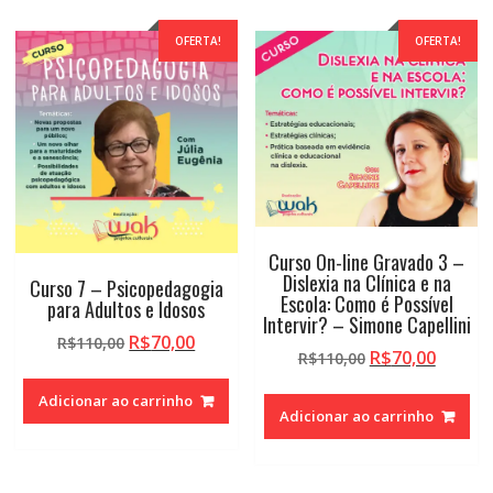
OFERTA!
OFERTA!
Curso On-line Gravado 3 –
Dislexia na Clínica e na
Curso 7 – Psicopedagogia
Escola: Como é Possível
para Adultos e Idosos
Intervir? – Simone Capellini
O
O
R$
70,00
R$
110,00
O
O
R$
70,00
R$
110,00
preço
preço
preço
preço
original
atual
Adicionar ao carrinho
original
atual
era:
é:
Adicionar ao carrinho
era:
é:
R$110,00.
R$70,00.
R$110,00.
R$70,0