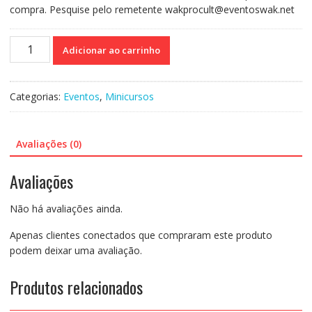
compra. Pesquise pelo remetente wakprocult@eventoswak.net
Curso
Adicionar ao carrinho
On-
line
Gravado
Categorias:
Eventos
,
Minicursos
194:
Síndrome
de
Avaliações (0)
Down:
Família
Avaliações
e
a
Não há avaliações ainda.
Escola
-
Apenas clientes conectados que compraram este produto
Janine
podem deixar uma avaliação.
Rodrigues
quantidade
Produtos relacionados