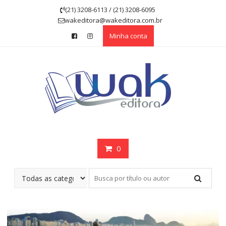
Skip
(21) 3208-6113 / (21) 3208-6095
to
wakeditora@wakeditora.com.br
content
Minha conta
0