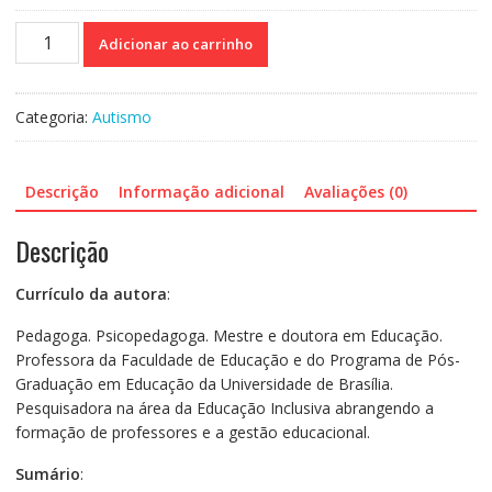
Autismo
Adicionar ao carrinho
-
O
que
Categoria:
Autismo
os
pais
devem
Descrição
Informação adicional
Avaliações (0)
saber
quantidade
Descrição
Currículo da autora
:
Pedagoga. Psicopedagoga. Mestre e doutora em Educação.
Professora da Faculdade de Educação e do Programa de Pós-
Graduação em Educação da Universidade de Brasília.
Pesquisadora na área da Educação Inclusiva abrangendo a
formação de professores e a gestão educacional.
Sumário
: