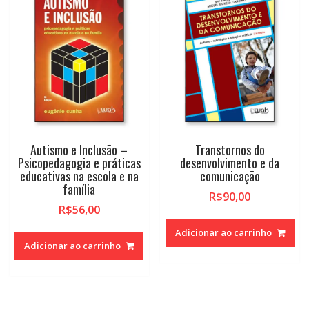
Autismo e Inclusão –
Transtornos do
Psicopedagogia e práticas
desenvolvimento e da
educativas na escola e na
comunicação
família
R$
90,00
R$
56,00
Adicionar ao carrinho
Adicionar ao carrinho