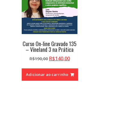
Curso On-line Gravado 135
– Víneland 3 na Prática
O
O
R$
140,00
R$
190,00
preço
preço
original
atual
Adicionar ao carrinho
era:
é:
R$190,00.
R$140,00.