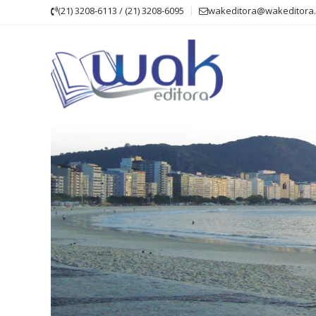
Skip
(21) 3208-6113 / (21) 3208-6095
wakeditora@wakeditora.
to
content