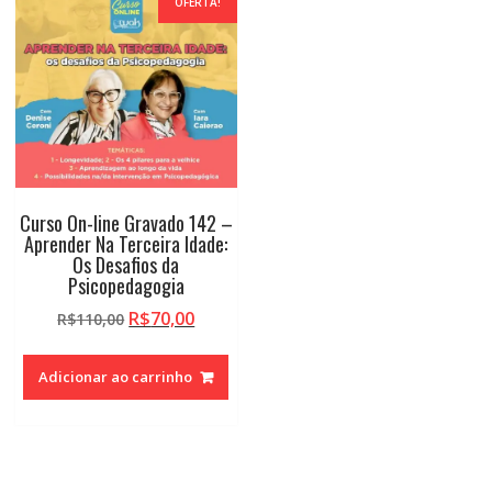
OFERTA!
Curso On-line Gravado 142 –
Aprender Na Terceira Idade:
Os Desafios da
Psicopedagogia
O
O
R$
70,00
R$
110,00
preço
preço
original
atual
Adicionar ao carrinho
era:
é:
R$110,00.
R$70,00.