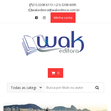
Skip
(21) 3208-6113 / (21) 3208-6095
to
wakeditora@wakeditora.com.br
content
Minha conta
0