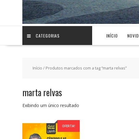
CATEGORIAS
INÍCIO
NOVI
Início
/ Produtos marcados com a tag “marta relvas”
marta relvas
Exibindo um único resultado
OFERTA!