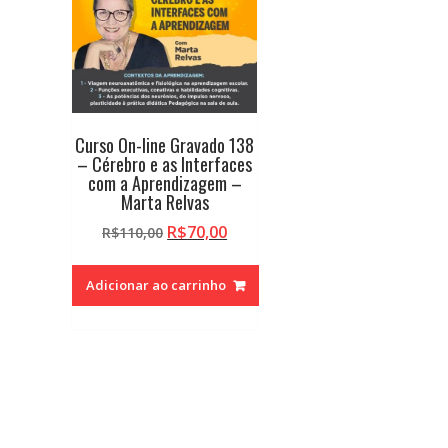
Curso On-line Gravado 138
– Cérebro e as Interfaces
com a Aprendizagem –
Marta Relvas
O
O
R$
70,00
R$
110,00
preço
preço
original
atual
Adicionar ao carrinho
era:
é:
R$110,00.
R$70,00.