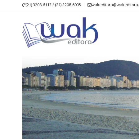
Skip
(21) 3208-6113 / (21) 3208-6095
wakeditora@wakeditora.
to
content