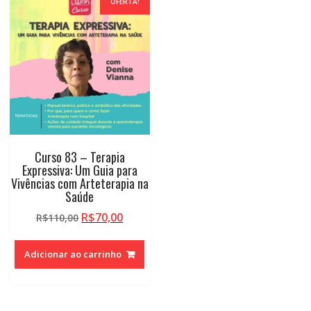
OFERTA!
Curso 83 – Terapia
Expressiva: Um Guia para
Vivências com Arteterapia na
Saúde
O
O
R$
70,00
R$
110,00
preço
preço
original
atual
Adicionar ao carrinho
era:
é:
R$110,00.
R$70,00.