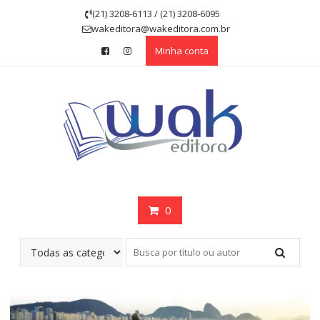
Skip
(21) 3208-6113 / (21) 3208-6095
to
wakeditora@wakeditora.com.br
content
Minha conta
0