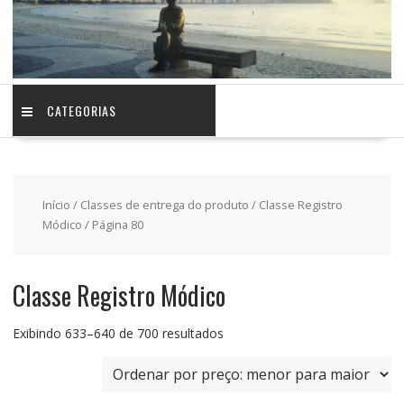
CATEGORIAS
Início
/ Classes de entrega do produto /
Classe Registro
Módico
/ Página 80
Classe Registro Módico
Classificado
Exibindo 633–640 de 700 resultados
por
preço:
baixo