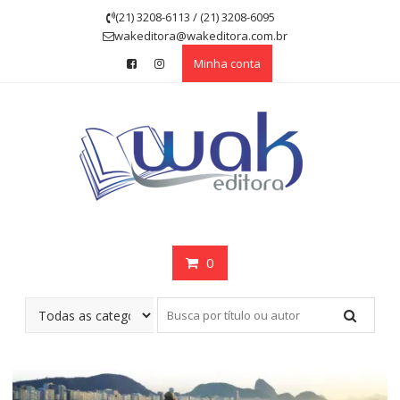
Skip
(21) 3208-6113 / (21) 3208-6095
to
wakeditora@wakeditora.com.br
content
Minha conta
0