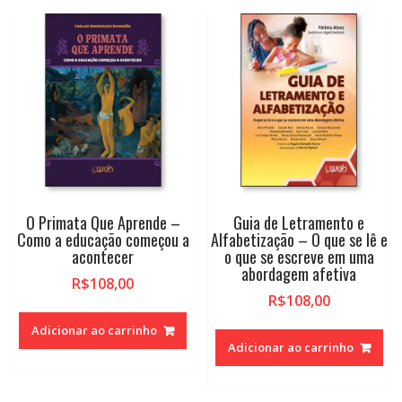
para
alto
O Primata Que Aprende –
Guia de Letramento e
Como a educação começou a
Alfabetização – O que se lê e
acontecer
o que se escreve em uma
abordagem afetiva
R$
108,00
R$
108,00
Adicionar ao carrinho
Adicionar ao carrinho