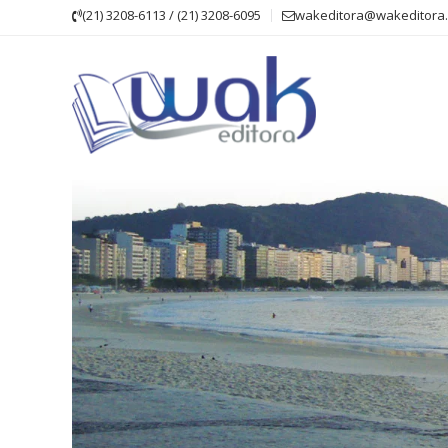
Skip
(21) 3208-6113 / (21) 3208-6095
wakeditora@wakeditora.
to
content