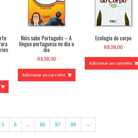
arte
Nóis sabe Português – A
Ecologia do corpo
Para
língua portuguesa no dia a
R$
38,00
ries
dia
R$
38,00
Adicionar ao carrinho
Adicionar ao carrinho
5
6
…
86
87
88
→