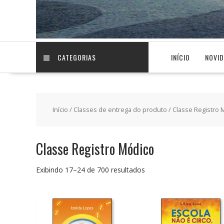
CATEGORIAS
INÍCIO
NOVI
Início
/ Classes de entrega do produto /
Classe Registro 
Classe Registro Módico
Classificado
Exibindo 17–24 de 700 resultados
por
preço:
baixo
para