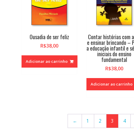
Ousadia de ser feliz
Contar histórias com 
e ensinar brincando – 
R$
38,00
a educação infantil e sé
iniciais do ensino
fundamental
Adicionar ao carrinho
R$
38,00
Adicionar ao carrinho
←
1
2
3
4