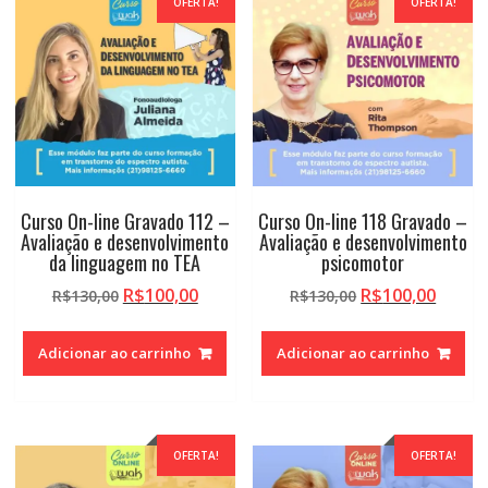
OFERTA!
OFERTA!
alto
Curso On-line Gravado 112 –
Curso On-line 118 Gravado –
Avaliação e desenvolvimento
Avaliação e desenvolvimento
da linguagem no TEA
psicomotor
O
O
O
O
R$
100,00
R$
100,00
R$
130,00
R$
130,00
preço
preço
preço
preço
original
atual
original
atual
Adicionar ao carrinho
Adicionar ao carrinho
era:
é:
era:
é:
R$130,00.
R$100,00.
R$130,00.
R$100,
OFERTA!
OFERTA!