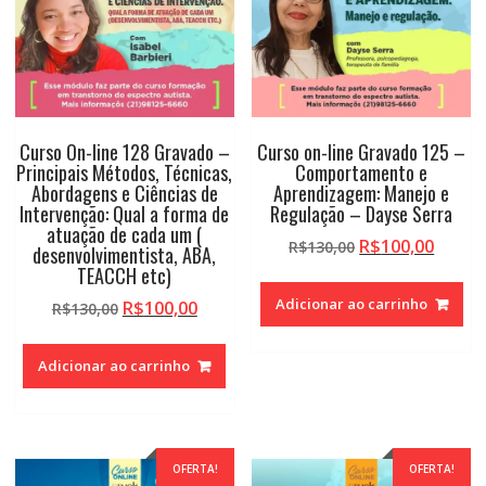
Curso On-line 128 Gravado –
Curso on-line Gravado 125 –
Principais Métodos, Técnicas,
Comportamento e
Abordagens e Ciências de
Aprendizagem: Manejo e
Intervenção: Qual a forma de
Regulação – Dayse Serra
atuação de cada um (
O
O
R$
100,00
R$
130,00
desenvolvimentista, ABA,
preço
preço
TEACCH etc)
original
atual
Adicionar ao carrinho
O
O
R$
100,00
R$
130,00
era:
é:
preço
preço
R$130,00.
R$100,
original
atual
Adicionar ao carrinho
era:
é:
R$130,00.
R$100,00.
OFERTA!
OFERTA!