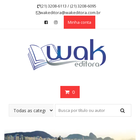
Skip
(21) 3208-6113 / (21) 3208-6095
to
wakeditora@wakeditora.com.br
content
Minha conta
0