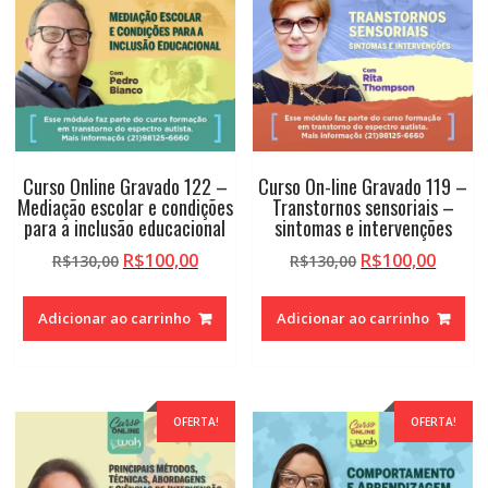
Curso Online Gravado 122 –
Curso On-line Gravado 119 –
Mediação escolar e condições
Transtornos sensoriais –
para a inclusão educacional
sintomas e intervenções
O
O
O
O
R$
100,00
R$
100,00
R$
130,00
R$
130,00
preço
preço
preço
preço
original
atual
original
atual
Adicionar ao carrinho
Adicionar ao carrinho
era:
é:
era:
é:
R$130,00.
R$100,00.
R$130,00.
R$100,
OFERTA!
OFERTA!