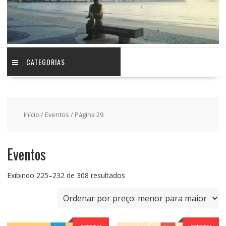
CATEGORIAS
Início
/
Eventos
/ Página 29
Eventos
Classificado
Exibindo 225–232 de 308 resultados
por
preço:
baixo
para