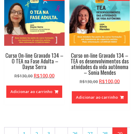
Curso On-line Gravado 134 –
Curso on-line Gravado 134 –
O TEA na Fase Adulta –
TEA os desenvolvimentos das
Dayse Serra
atividades da vida autônoma
– Sonia Mendes
O
O
R$
100,00
R$
130,00
O
O
R$
100,00
preço
preço
R$
130,00
preço
preço
original
atual
Adicionar ao carrinho
original
atual
era:
é:
Adicionar ao carrinho
era:
é:
R$130,00.
R$100,00.
R$130,00.
R$100,