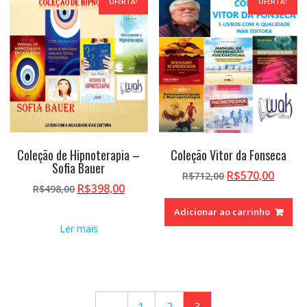
OFERTA!
OFERTA!
alto
Coleção de Hipnoterapia –
Coleção Vitor da Fonseca
Sofia Bauer
O
O
R$
570,00
R$
712,00
O
O
R$
398,00
R$
498,00
preço
preço
preço
preço
original
atual
Adicionar ao carrinho
original
atual
era:
é:
Ler mais
era:
é:
R$712,00.
R$570,
R$498,00.
R$398,00.