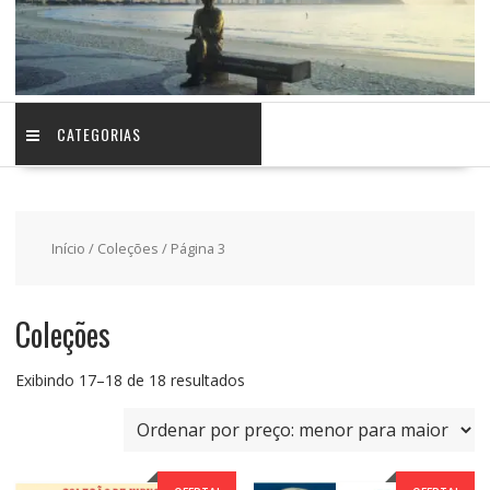
CATEGORIAS
Início
/
Coleções
/ Página 3
Coleções
Classificado
Exibindo 17–18 de 18 resultados
por
preço:
baixo
para