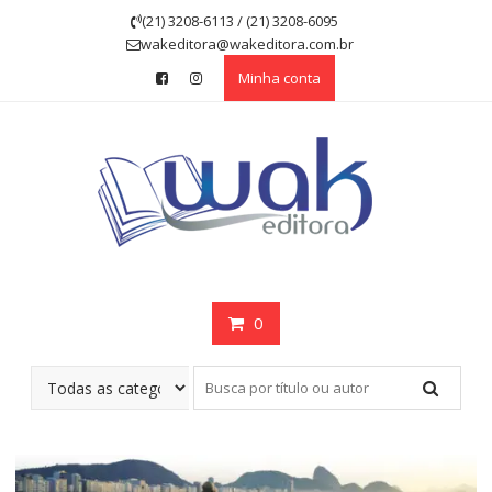
Skip
(21) 3208-6113 / (21) 3208-6095
to
wakeditora@wakeditora.com.br
content
Minha conta
0