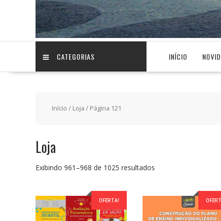
CATEGORIAS
INÍCIO
NOVI
Início
/
Loja
/ Página 121
Loja
Classificado
Exibindo 961–968 de 1025 resultados
por
preço:
baixo
OFERTA!
OFERT
para