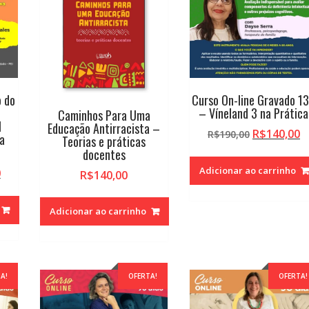
o do
Curso On-line Gravado 1
– Víneland 3 na Prática
Caminhos Para Uma
I
Educação Antirracista –
O
O
R$
140,00
R$
190,00
a
Teorias e práticas
preço
p
docentes
original
a
Adicionar ao carrinho
O
0
R$
140,00
era:
é:
preço
R$190,00.
R
atual
Adicionar ao carrinho
é:
.
R$140,00.
A!
OFERTA!
OFERTA!