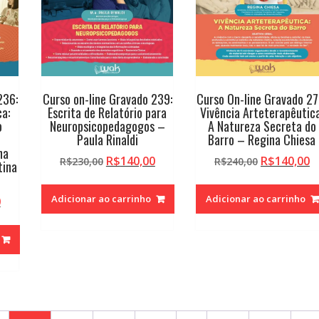
236:
Curso on-line Gravado 239:
Curso On-line Gravado 27
a:
Escrita de Relatório para
Vivência Arteterapêutica
o
Neuropsicopedagogos –
A Natureza Secreta do
a
Paula Rinaldi
Barro – Regina Chiesa
na
O
O
O
O
R$
140,00
R$
140,00
R$
230,00
R$
240,00
tina
preço
preço
preço
p
original
atual
original
a
Adicionar ao carrinho
Adicionar ao carrinho
O
0
era:
é:
era:
é:
preço
R$230,00.
R$140,00.
R$240,00.
R
atual
é:
.
R$140,00.