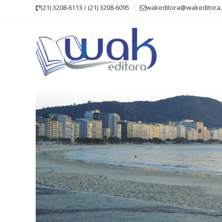
Skip
(21) 3208-6113 / (21) 3208-6095
wakeditora@wakeditora.
to
content