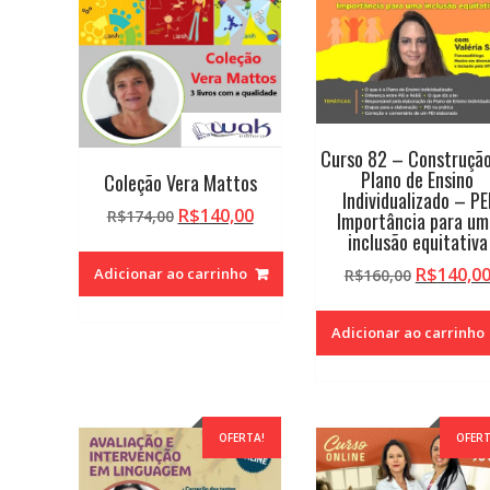
alto
Curso 82 – Construçã
Plano de Ensino
Coleção Vera Mattos
Individualizado – PE
O
O
R$
140,00
R$
174,00
Importância para um
preço
preço
inclusão equitativa
original
atual
O
R$
140,0
Adicionar ao carrinho
R$
160,00
era:
é:
preço
R$174,00.
R$140,00.
original
Adicionar ao carrinho
era:
R$160,00
OFERTA!
OFERT