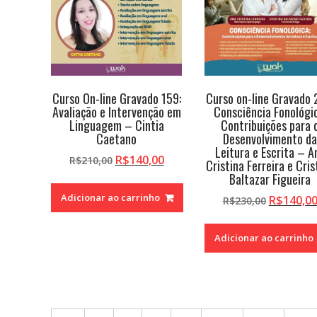
Curso On-line Gravado 159:
Curso on-line Gravado 
Avaliação e Intervenção em
Consciência Fonológic
Linguagem – Cintia
Contribuições para 
Caetano
Desenvolvimento d
Leitura e Escrita – A
O
O
R$
140,00
R$
210,00
Cristina Ferreira e Cris
preço
preço
Baltazar Figueira
original
atual
Adicionar ao carrinho
O
R$
140,0
R$
230,00
era:
é:
preço
R$210,00.
R$140,00.
original
Adicionar ao carrinho
era:
R$230,00