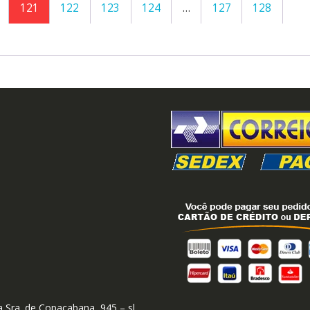
121
122
123
124
…
127
128
 Sra. de Copacabana, 945 – sl