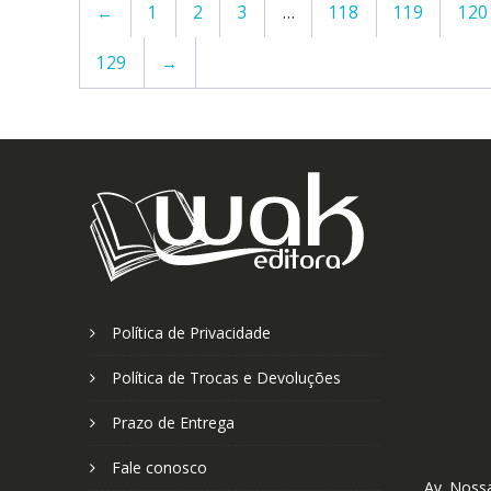
←
1
2
3
…
118
119
120
129
→
Política de Privacidade
Política de Trocas e Devoluções
Prazo de Entrega
Fale conosco
Av. Nossa